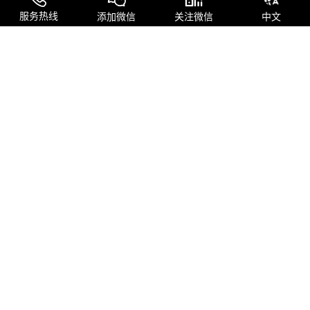
服务热线
添加微信
关注微信
中文
从烘焙室到国际精品咖啡品牌的蜕变
我们从一间小型自烘焙咖啡厅起步，凭借对品质的极致追求与不懈创
新，如今已成长为拥有自主庄园与一体化工厂的国际精品咖啡品牌。
关注我们