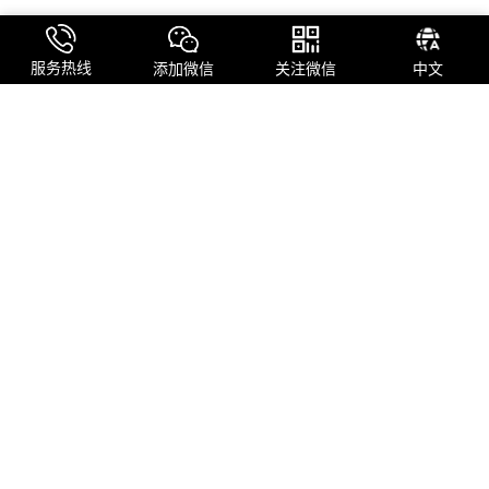
服务热线
添加微信
关注微信
中文
从烘焙室到国际精品咖啡品牌的蜕变
我们从一间小型自烘焙咖啡厅起步，凭借对品质的极致追求与不懈创
新，如今已成长为拥有自主庄园与一体化工厂的国际精品咖啡品牌。
关注我们