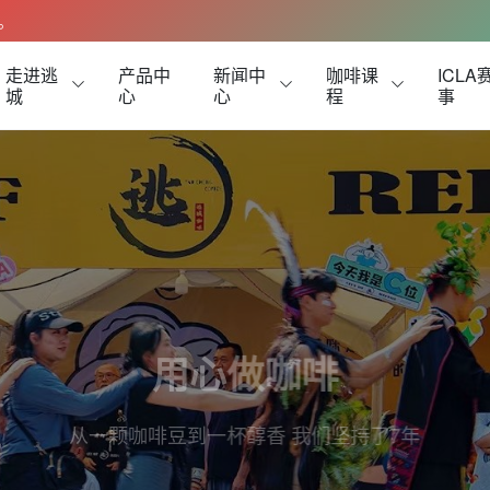
。
走进逃
产品中
新闻中
咖啡课
ICLA
城
心
心
程
事
用心做咖啡
从一颗咖啡豆到一杯醇香 我们坚持了7年