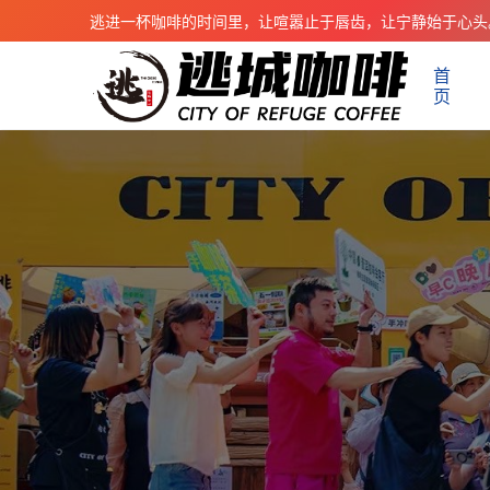
逃进一杯咖啡的时间里，让喧嚣止于唇齿，让宁静始于心头
首
页