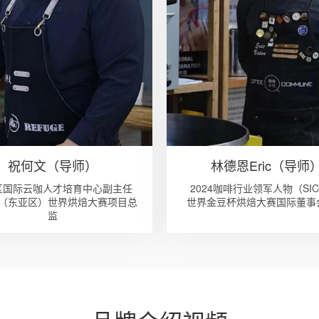
祝何文（导师）
林德恩Eric（导师
区国际云咖人才培育中心副主任
2024咖啡行业领军人物（SIC
（东亚区）世界烘焙大赛项目总
世界金豆杯烘焙大赛国际董事
监