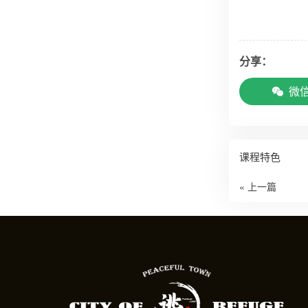
分享：
微
课程特色
« 上一篇