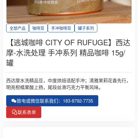
全部产品
咖啡豆
手冲咖啡豆
罐子系列
【逃城咖啡 CITY OF RUFUGE】西达
摩-水洗处理 手冲系列 精品咖啡 15g/
罐
西达摩水洗精品豆，中度烘焙适配手冲；清雅茉莉花香先行，
明亮柑橘果酸上扬，尾段丝滑巧克力平衡风味。
致电或微信联系我们：183-8792-7735
联系表单