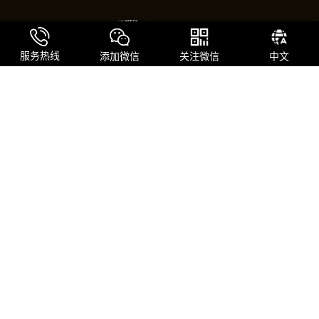
服务热线
添加微信
关注微信
中文
从烘焙室到国际精品咖啡品牌的蜕变
我们从一间小型自烘焙咖啡厅起步，凭借对品质的极致追求与不懈创
新，如今已成长为拥有自主庄园与一体化工厂的国际精品咖啡品牌。
关注我们