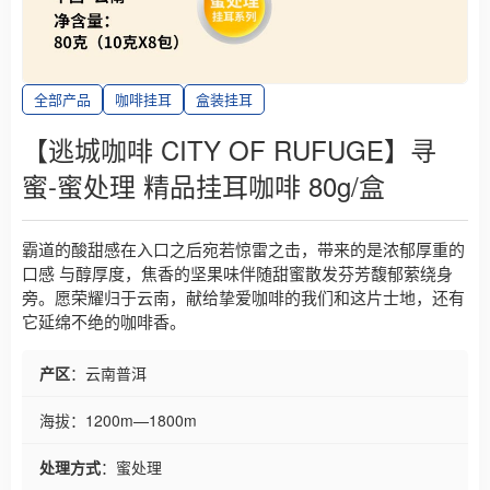
全部产品
咖啡挂耳
盒装挂耳
【逃城咖啡 CITY OF RUFUGE】寻
蜜-蜜处理 精品挂耳咖啡 80g/盒
霸道的酸甜感在入口之后宛若惊雷之击，带来的是浓郁厚重的
口感 与醇厚度，焦香的坚果味伴随甜蜜散发芬芳馥郁萦绕身
旁。愿荣耀归于云南，献给挚爱咖啡的我们和这片士地，还有
它延绵不绝的咖啡香。
产区
：云南普洱
海拔
：1200m—1800m
处理方式
：蜜处理